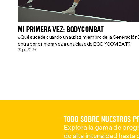
MI PRIMERA VEZ: BODYCOMBAT
¿Qué sucede cuando un audaz miembro de la Generación 
entra por primera vez a una clase de BODYCOMBAT?
31 jul 2025
TODO SOBRE NUESTROS P
Explora la gama de progr
de alta intensidad hasta c