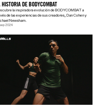
A HISTORIA DE BODYCOMBAT
scubre la inspiradora evolución de BODYCOMBAT a
avés de las experiencias de sus creadores, Dan Cohen y
chael Newsham.
 sep 2024