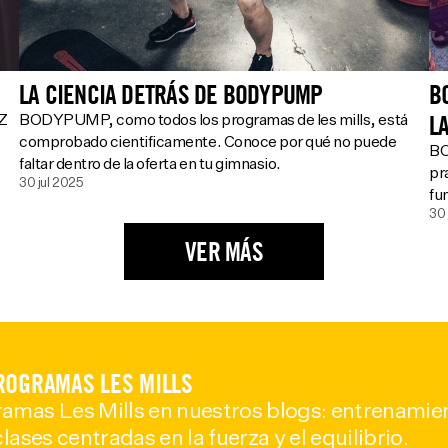
LA CIENCIA DETRÁS DE BODYPUMP
B
L
Z
BODYPUMP, como todos los programas de les mills, está
comprobado cientificamente. Conoce por qué no puede
BO
faltar dentro de la oferta en tu gimnasio.
pr
30 jul 2025
fu
30 
VER MÁS
ROGRAMAS LES MILLS
amas Les Mills en nuestros blogs: entrenamie
lases centradas en la fuerza y el equilibrio.