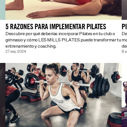
5 RAZONES PARA IMPLEMENTAR PILATES
P
Descubre por qué deberías incorporar Pilates en tu club o
De
gimnasio y cómo LES MILLS PILATES puede transformar tu
mo
entrenamiento y coaching.
de
.
27 sep 2024
8 