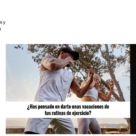
s y
u