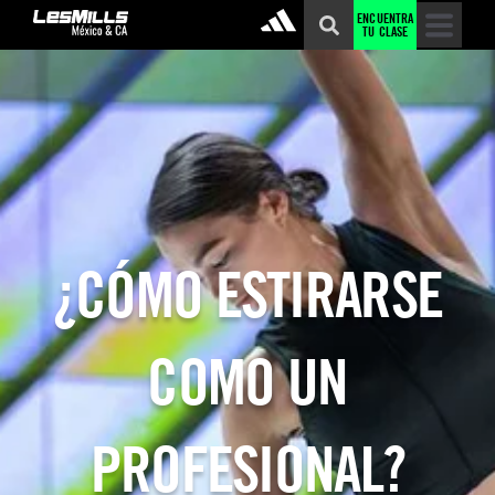
ENCUENTRA
TU CLASE
¿CÓMO ESTIRARSE
COMO UN
PROFESIONAL?