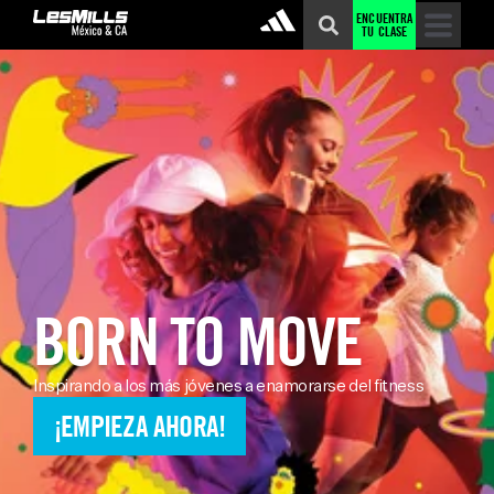
ENCUENTRA
TU CLASE
BORN TO MOVE
Inspirando a los más jóvenes a enamorarse del fitness
¡EMPIEZA AHORA!